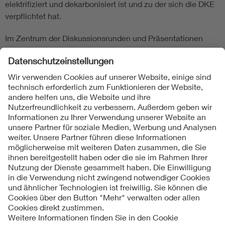
elektrifiziert und dekarbonisiert ist und zu der sich die DKE
verpflichtet hat.
Im Zentrum der Diskussionsrunden und Präsentationen
standen Gleichstrom-Anwendungen, SMART Standards
und Diversität in der Normung. Wir laden Sie herzlich ein,
die Highlights des Tages (noch einmal) zu erleben und auch
im nächsten Jahr an der Veranstaltung teilzunehmen. Viel
Spaß dabei!
Folgen Sie uns